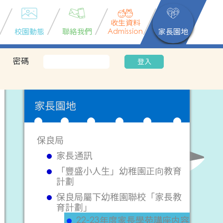
收生資料
校園動態
聯絡我們
Admission
家長園地
密碼
登入
家長園地
保良局
家長通訊
「豐盛小人生」幼稚園正向教育
計劃
保良局屬下幼稚園聯校「家長教
育計劃」
22-23年度家長學苑講座内容