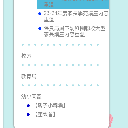
重溫
23-24年度家長學苑講座内容
重溫
保良局屬下幼稚園聯校大型
家長講座内容重溫
校方
教育局
幼小同盟
【親子小錦囊】
【座談會】