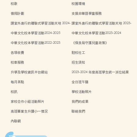
校歌
校園環境
傲翔計劃
支援非華語學童服務
課室外進行的體驗式學習活動天地 2024-
課室外進行的體驗式學習活動天地 2023-
2025
2024
中華文化校本學習活動2024-2025
中華文化校本學習活動2023-2024
中華文化校本學習活動2022-2023
《保良局守護兒童政策》
各項收費
駐校社工
校車服務
招生須知
升學及學校資訊平台網站
2023-2024 年度高班學生統一派位結果
每月茶點
全日班午膳
校訊
學校活動照片
家校合作小組活動照片
我們的成果
高班畢業生升讀小一情況
聯絡我們
內聯網