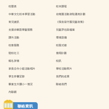
校曆表
校本課程
中華文化校本學習活動
幼稚園活動津貼運用計劃
育兒資訊
《保良局守護兒童政策》
支援非華語學童服務
兒童評估與檔案
課外活動
環境設備
校車服務
校服式樣
駐校社工
傲翔計劃
報名詳情
校訊
家長合作小組活動相片
學校活動照片
學生參賽足跡
我們的成果
畢業生升讀小一情況
聯絡我們
內聯網
聯絡資訊