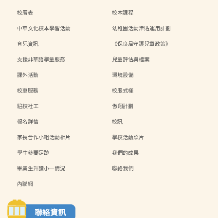
校曆表
校本課程
中華文化校本學習活動
幼稚園活動津貼運用計劃
育兒資訊
《保良局守護兒童政策》
支援非華語學童服務
兒童評估與檔案
課外活動
環境設備
校車服務
校服式樣
駐校社工
傲翔計劃
報名詳情
校訊
家長合作小組活動相片
學校活動照片
學生參賽足跡
我們的成果
畢業生升讀小一情況
聯絡我們
內聯網
聯絡資訊