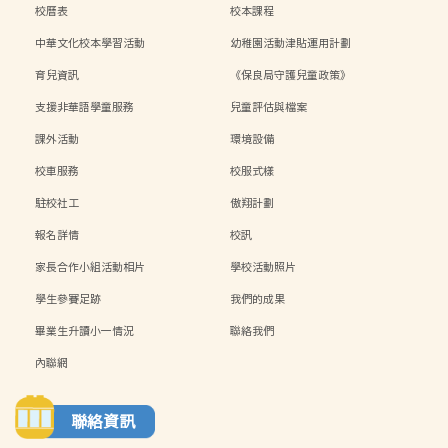
校曆表
校本課程
中華文化校本學習活動
幼稚園活動津貼運用計劃
育兒資訊
《保良局守護兒童政策》
支援非華語學童服務
兒童評估與檔案
課外活動
環境設備
校車服務
校服式樣
駐校社工
傲翔計劃
報名詳情
校訊
家長合作小組活動相片
學校活動照片
學生參賽足跡
我們的成果
畢業生升讀小一情況
聯絡我們
內聯網
聯絡資訊