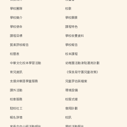
學校團隊
校歌
學校簡介
學校願景
學校使命
課程特色
課程目標
學校收費資料
質素評核報告
學校報告
校曆表
校本課程
中華文化校本學習活動
幼稚園活動津貼運用計劃
育兒資訊
《保良局守護兒童政策》
支援非華語學童服務
兒童評估與檔案
課外活動
環境設備
校車服務
校服式樣
駐校社工
傲翔計劃
報名詳情
校訊
家長合作小組活動相片
學校活動照片