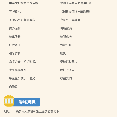
中華文化校本學習活動
幼稚園活動津貼運用計劃
育兒資訊
《保良局守護兒童政策》
支援非華語學童服務
兒童評估與檔案
課外活動
環境設備
校車服務
校服式樣
駐校社工
傲翔計劃
報名詳情
校訊
家長合作小組活動相片
學校活動照片
學生參賽足跡
我們的成果
畢業生升讀小一情況
聯絡我們
內聯網
聯絡資訊
地址
:
新界元朗洪福邨第五座洪塱樓地下