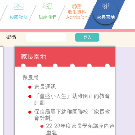
收生資料
校園動態
聯絡我們
Admission
家長園地
密碼
登入
家長園地
保良局
家長通訊
「豐盛小人生」幼稚園正向教育
計劃
保良局屬下幼稚園聯校「家長教
育計劃」
22-23年度家長學苑講座内容
重溫