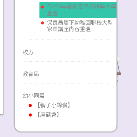
23-24年度家長學苑講座内容
重溫
保良局屬下幼稚園聯校大型
家長講座内容重溫
校方
教育局
幼小同盟
【親子小錦囊】
【座談會】