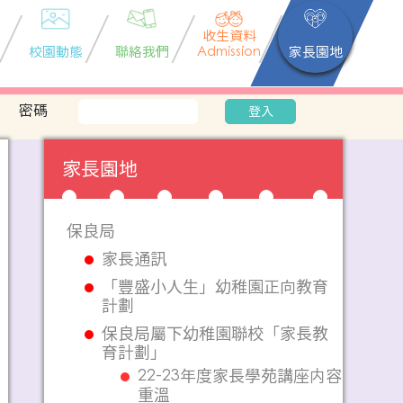
收生資料
校園動態
聯絡我們
Admission
家長園地
密碼
登入
家長園地
保良局
家長通訊
「豐盛小人生」幼稚園正向教育
計劃
保良局屬下幼稚園聯校「家長教
育計劃」
22-23年度家長學苑講座内容
重溫