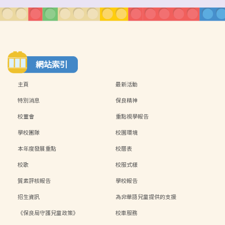
網站索引
主頁
最新活動
特別消息
保良精神
校董會
重點視學報告
學校團隊
校園環境
本年度發展重點
校曆表
校歌
校服式樣
質素評核報告
學校報告
招生資訊
為非華語兒童提供的支援
《保良局守護兒童政策》
校車服務