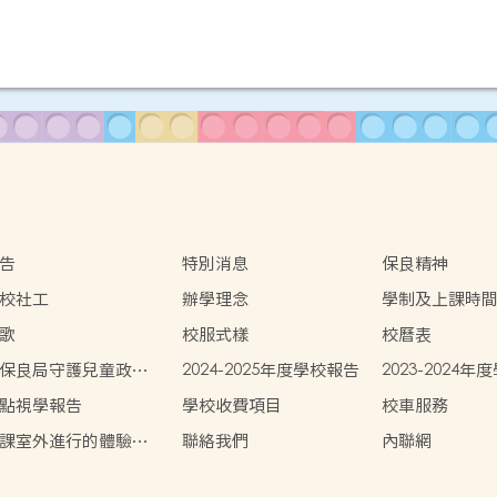
告
特別消息
保良精神
校社工
辦學理念
學制及上課時
歌
校服式樣
校曆表
保良局守護兒童政
2024-2025年度學校報告
2023-2024
》
點視學報告
學校收費項目
校車服務
課室外進行的體驗式
聯絡我們
內聯網
習活動