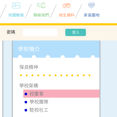
校園動態
聯絡我們
收生資料
家長園地
密碼
登入
學校簡介
保良精神
學校架構
校董會
學校團隊
駐校社工