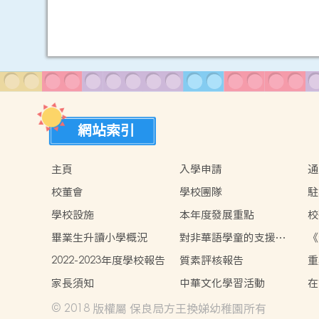
網站索引
主頁
入學申請
通
校董會
學校團隊
駐
學校設施
本年度發展重點
校
畢業生升讀小學概況
對非華語學童的支援措
《
施
策
2022-2023年度學校報告
質素評核報告
重
家長須知
中華文化學習活動
在
學
© 2018 版權屬 保良局方王換娣幼稚園所有