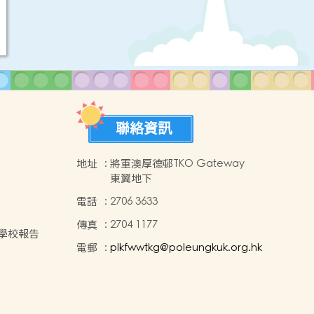
聯絡資訊
地址
:
將軍澳厚德邨TKO Gateway
東翼地下
間
電話
:
2706 3633
傳真
:
2704 1177
年度學校報告
電郵
:
plkfwwtkg@poleungkuk.org.hk