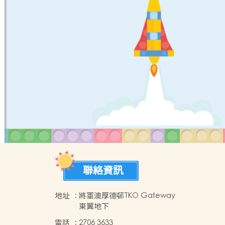
聯絡資訊
地址
:
將軍澳厚德邨TKO Gateway
東翼地下
間
電話
:
2706 3633