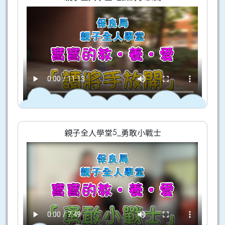
親子全人學堂5_勇敢小戰士