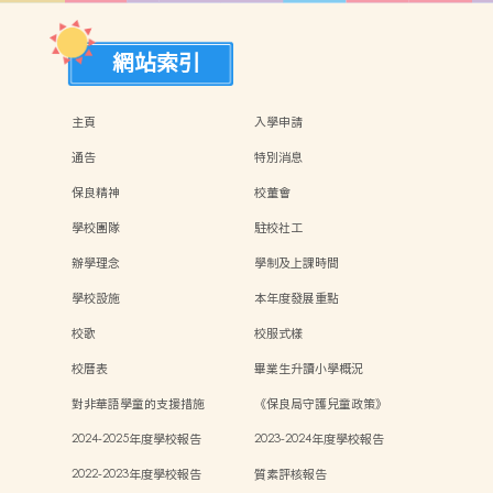
網站索引
主頁
入學申請
通告
特別消息
保良精神
校董會
學校團隊
駐校社工
辦學理念
學制及上課時間
學校設施
本年度發展重點
校歌
校服式樣
校曆表
畢業生升讀小學概況
對非華語學童的支援措施
《保良局守護兒童政策》
2024-2025年度學校報告
2023-2024年度學校報告
2022-2023年度學校報告
質素評核報告