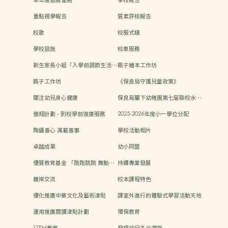
本年度發展重點
學校報告
重點視學報告
質素評核報告
校歌
校服式樣
學校設施
校車服務
新生家長小組「入學前調節生活…
親子繪本工作坊
親子工作坊
《保良局守護兒童政策》
關注幼兒身心健康
保良局屬下幼稚園第七屆聯校水…
傲翔計劃 - 到校學前復康服務
2025-2026年度小一學位分配
陶鑄善心 滿載善事
學校活動相片
卓越成果
幼小同盟
優質教育基金 「跑跑跳跳 舞動…
持續專業發展
離岸交流
校本課程特色
優化推廣中華文化及藝術津貼
課室外進行的體驗式學習活動天地
運用推廣閱讀津貼計劃
環保教育