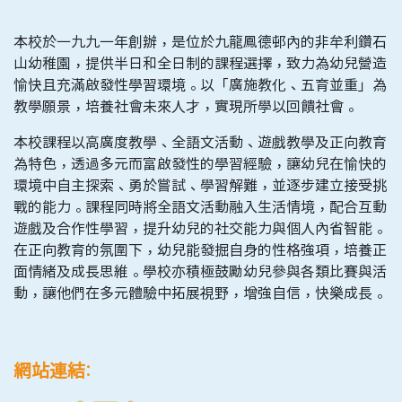
本校於一九九一年創辦，是位於九龍鳳德邨內的非牟利鑽石
山幼稚園，提供半日和全日制的課程選擇，致力為幼兒營造
愉快且充滿啟發性學習環境。以「廣施教化、五育並重」為
教學願景，培養社會未來人才，實現所學以回饋社會。
本校課程以高廣度教學、全語文活動、遊戲教學及正向教育
為特色，透過多元而富啟發性的學習經驗，讓幼兒在愉快的
環境中自主探索、勇於嘗試、學習解難，並逐步建立接受挑
戰的能力。課程同時將全語文活動融入生活情境，配合互動
遊戲及合作性學習，提升幼兒的社交能力與個人內省智能。
在正向教育的氛圍下，幼兒能發掘自身的性格強項，培養正
面情緒及成長思維。學校亦積極鼓勵幼兒參與各類比賽與活
動，讓他們在多元體驗中拓展視野，增強自信，快樂成長。
網站連結: