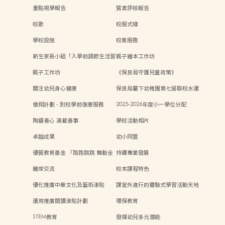
重點視學報告
質素評核報告
校歌
校服式樣
學校設施
校車服務
新生家長小組「入學前調節生活習
親子繪本工作坊
慣及心理準備」
親子工作坊
《保良局守護兒童政策》
關注幼兒身心健康
保良局屬下幼稚園第七屆聯校水運
會
傲翔計劃 - 到校學前復康服務
2025-2026年度小一學位分配
陶鑄善心 滿載善事
學校活動相片
卓越成果
幼小同盟
優質教育基金 「跑跑跳跳 舞動全
持續專業發展
身樂無窮」計劃
離岸交流
校本課程特色
優化推廣中華文化及藝術津貼
課室外進行的體驗式學習活動天地
運用推廣閱讀津貼計劃
環保教育
STEM教育
發揮幼兒多元潛能