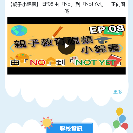
【親子小錦囊】 EP08 由「No」到「Not Yet」｜正向關
係
更多
聯校資訊