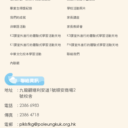
畢業生得獎紀錄
學校活動照片
我們的成就
家長講座
非華語活動
家長教師會
K2課室外進行的體驗式學習活動天地
K3課室外進行的體驗式學習活動天地
K1課室外進行的體驗式學習活動天地
PN課室外進行的體驗式學習活動天地
中華文化校本學習活動
聯絡我們
內聯網
聯絡資訊
地址
:
九龍觀塘利安道1號順安商場2
號校舍
電話
:
2386 6983
傳真
:
2386 4718
電郵
:
plklsfkg@poleungkuk.org.hk