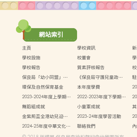
網站索引
主頁
學校資訊
新
學校設施
校董會
學
學校報告
質素評核報告
校
保良局「幼小同盟」計
《保良局守護兒童政
駐
劃
策》
環保及自然保育基金
本年度學費
2
生
2023-2024年度上學期學
2022-2023年度下學期學
2
生書簿雜費
生書簿雜費
生
舞蹈組成就
小童軍成就
其
金紫荊盃全港幼兒迎新
2023-24年度學習活動
2
春繪畫大獎~優異獎
2024-25年度中華文化學
聯絡我們
內
習活動
© 2018 版權屬 保良局李徐松聲紀念幼稚園所有