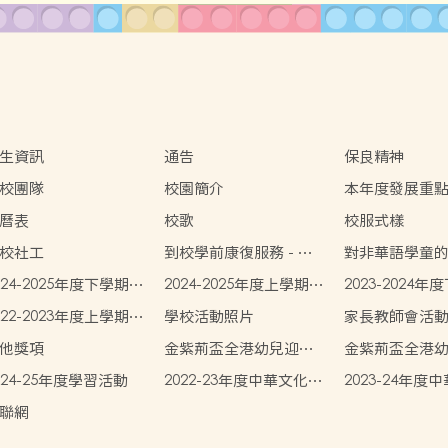
生資訊
通告
保良精神
校團隊
校園簡介
本年度發展重
曆表
校歌
校服式樣
校社工
到校學前康復服務 - 傲
對非華語學童
翔計劃
施
024-2025年度下學期學
2024-2025年度上學期學
2023-2024
書簿雜費
生書簿雜費
生書簿雜費
022-2023年度上學期學
學校活動照片
家長教師會活
書簿雜費
他獎項
金紫荊盃全港幼兒迎新
金紫荊盃全港
春繪畫大獎~榮獲二等獎
春繪畫大獎~榮
024-25年度學習活動
2022-23年度中華文化學
2023-24年度
習活動
習活動
聯網