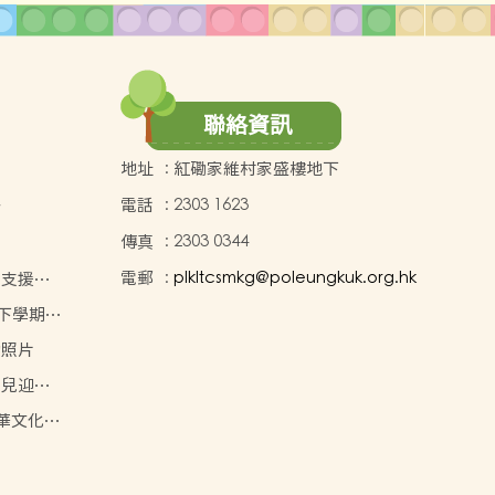
聯絡資訊
地址
:
紅磡家維村家盛樓地下
電話
:
2303 1623
點
傳真
:
2303 0344
電郵
:
plkltcsmkg@poleungkuk.org.hk
的支援措
年度下學期學
動照片
幼兒迎新
獲三等獎
中華文化學