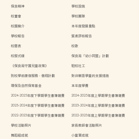
保良精神
學校設施
校董會
學校團隊
校園簡介
本年度發展重點
學校報告
質素評核報告
校曆表
校歌
校服式樣
保良局「幼小同盟」計劃
《保良局守護兒童政策》
駐校社工
到校學前康復服務 - 傲翔計劃
對非華語學童的支援措施
環保及自然保育基金
本年度學費
2024-2025年度下學期學生書簿雜費
2024-2025年度上學期學生書簿雜費
2023-2024年度下學期學生書簿雜費
2023-2024年度上學期學生書簿雜費
2022-2023年度下學期學生書簿雜費
2022-2023年度上學期學生書簿雜費
學校活動照片
家長教師會活動照片
舞蹈組成就
小童軍成就