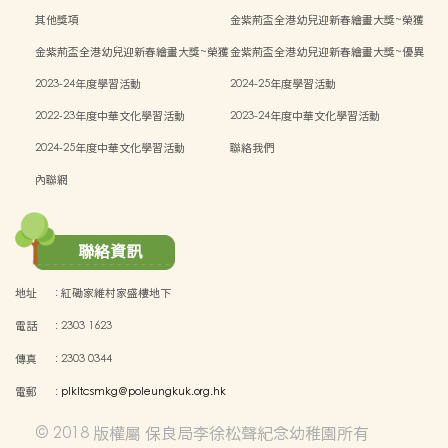
其他獎項
金紫荊盃全港幼兒迎新春繪畫大獎~榮獲
二等獎
金紫荊盃全港幼兒迎新春繪畫大獎~榮獲
金紫荊盃全港幼兒迎新春繪畫大獎~優異
三等獎
獎
2023-24年度學習活動
2024-25年度學習活動
2022-23年度中華文化學習活動
2023-24年度中華文化學習活動
2024-25年度中華文化學習活動
聯絡我們
內聯網
聯絡資訊
地址
:
紅磡家維村家盛樓地下
電話
:
2303 1623
傳真
:
2303 0344
電郵
:
plkltcsmkg@poleungkuk.org.hk
© 2018 版權屬 保良局李徐松聲紀念幼稚園所有