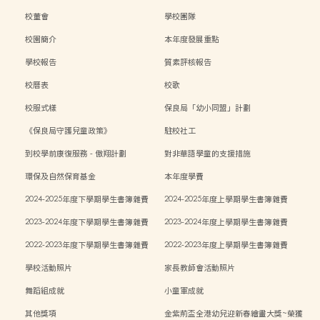
校董會
學校團隊
校園簡介
本年度發展重點
學校報告
質素評核報告
校曆表
校歌
校服式樣
保良局「幼小同盟」計劃
《保良局守護兒童政策》
駐校社工
到校學前康復服務 - 傲翔計劃
對非華語學童的支援措施
環保及自然保育基金
本年度學費
2024-2025年度下學期學生書簿雜費
2024-2025年度上學期學生書簿雜費
2023-2024年度下學期學生書簿雜費
2023-2024年度上學期學生書簿雜費
2022-2023年度下學期學生書簿雜費
2022-2023年度上學期學生書簿雜費
學校活動照片
家長教師會活動照片
舞蹈組成就
小童軍成就
其他獎項
金紫荊盃全港幼兒迎新春繪畫大獎~榮獲