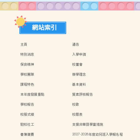
網站索引
主頁
通告
特別消息
入學申請
保良精神
校董會
學校團隊
辦學理念
課程特色
基本資料
本年度發展重點
質素評核報告
學校報告
校歌
校服式樣
校曆表
駐校社工
支援非華語學童措施
書簿雜費
2027-2028年度幼兒班入學報名程