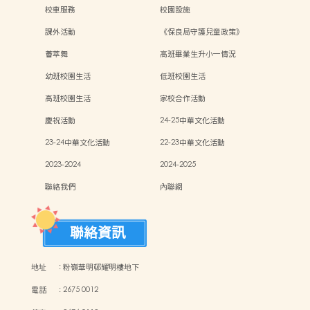
序
校車服務
校園設施
課外活動
《保良局守護兒童政策》
薈萃舞
高班畢業生升小一情況
幼班校園生活
低班校園生活
高班校園生活
家校合作活動
慶祝活動
24-25中華文化活動
23-24中華文化活動
22-23中華文化活動
2023-2024
2024-2025
聯絡我們
內聯網
聯絡資訊
地址
:
粉嶺華明邨耀明樓地下
電話
:
2675 0012