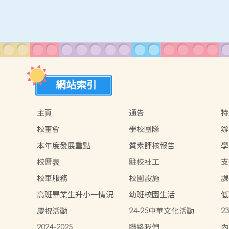
網站索引
主頁
通告
特
校董會
學校團隊
辦
本年度發展重點
質素評核報告
學
校曆表
駐校社工
支
校車服務
校園設施
課
高班畢業生升小一情況
幼班校園生活
低
慶祝活動
24-25中華文化活動
2
2024-2025
聯絡我們
內