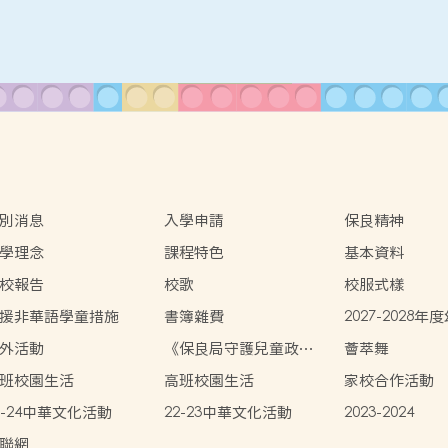
別消息
入學申請
保良精神
學理念
課程特色
基本資料
校報告
校歌
校服式樣
援非華語學童措施
書簿雜費
2027-2028
學報名程序
外活動
《保良局守護兒童政
薈萃舞
策》
班校園生活
高班校園生活
家校合作活動
3-24中華文化活動
22-23中華文化活動
2023-2024
聯網