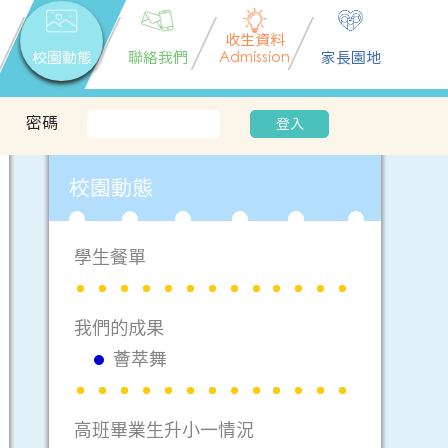
收生資料
校園動態
聯絡我們
Admission
家長園地
密碼
登入
校園動態
學生餐單
我們的成果
薈萃舞
高班畢業生升小一情況