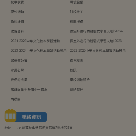
校車收費
環境設備
課外活動
駐校社工
傲翔計劃
校車服務
收費資料
課室外進行的體驗式學習天地(2024-
2025)
2024-2025中華文化校本學習活動
課室外進行的體驗式學習天地(2023-
2024)
2023-2024中華文化校本學習活動展示
2022-2023中華文化校本學習活動展示
家長教師會
綠色校園
家長心聲
校訊
我們的成果
學校活動照片
高班畢業生升讀小一情況
聯絡我們
內聯網
聯絡資訊
地址
:
九龍荔枝角華荔邨賞荔樓7字樓703室