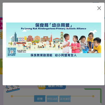
保良局譚華正夫人幼稚園
×
Po Leung Kuk Mrs Tam Wah Ching Kindergarten
»
登
Eng
中
入
入學申請
聯絡我們
最新消息
總覽
特別消息
其他資訊