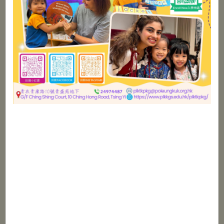
恭賀本園梁瑞瑤校長榮獲保良局教
特別消息
育服務貢獻獎-金章
13/07/2026
梁瑞瑤校長榮幸獲「香港教育大
特別消息
學」及「中華教育文化交流基金
會」邀請為分享嘉賓。
13/07/2026
國家安全教育2026
特別消息
13/04/2026
「童玩創新玩具DIY親子設計比
通告
賽」得獎名單
12/02/2026
更多