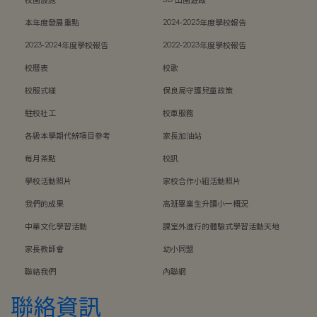
校園設施
3D 田園遊蹤
本年度發展重點
2024-2025年度學校報告
2023-2024年度學校報告
2022-2023年度學校報告
校曆表
校歌
校服式樣
保良局守護兒童政策
駐校社工
校車服務
各級本學期代辨項目參考
家長加油站
每月茶點
校訊
學校活動照片
家校合作小組活動照片
我們的成果
高班畢業生升讀小一概況
中華文化學習活動
課室外進行的體驗式學習活動天地
家長教師會
幼小同盟
聯絡我們
內聯網
聯絡資訊