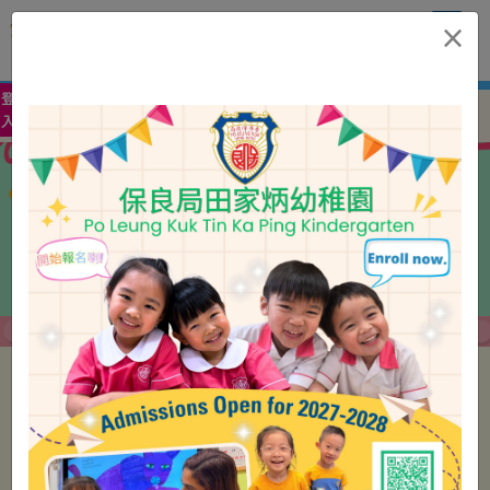
保良局田家炳幼稚園
×
Po Leung Kuk Tin Ka Ping Kindergarten
»
登
Eng
中
入
入學申請
入學申請
(網上)
最新消息
總覽
通告
特別消息
其他資訊