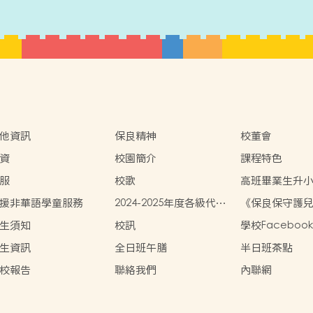
他資訊
保良精神
校董會
資
校園簡介
課程特色
服
校歌
高班畢業生升
援非華語學童服務
2024-2025年度各級代辦
《保良保守護
項目參考(以全套訂購計)
策》
生須知
校訊
學校Facebook
生資訊
全日班午膳
半日班茶點
校報告
聯絡我們
內聯網