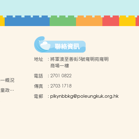
聯絡資訊
地址
:
將軍澳至善街5號雍明苑雍明
商場一樓
電話
:
2701 0822
小一概況
傳真
:
2703 1718
兒童政
電郵
:
plkynbbkg@poleungkuk.org.hk