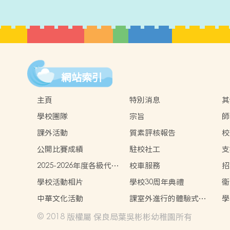
網站索引
主頁
特別消息
其
學校團隊
宗旨
師
課外活動
質素評核報告
校
公開比賽成績
駐校社工
支
2025-2026年度各級代辦
校車服務
招
項目參考(以全套訂購計)
學校活動相片
學校30周年典禮
衞
中華文化活動
課室外進行的體驗式學
學
習活動天地
© 2018 版權屬 保良局葉吳彬彬幼稚園所有