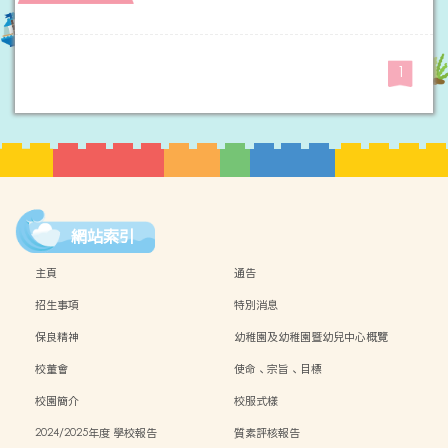
1
網站索引
主頁
通告
招生事項
特別消息
保良精神
幼稚園及幼稚園暨幼兒中心概覽
校董會
使命、宗旨、目標
校園簡介
校服式樣
2024/2025年度 學校報告
質素評核報告