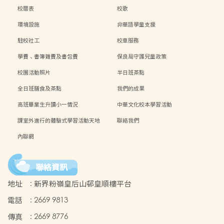
校曆表
校歌
環境設施
非華語學童支援
駐校社工
校車服務
學費、書簿雜費及書包費
保良局守護兒童政策
校園活動照片
半日班茶點
全日班膳食及茶點
我們的成果
高班畢業生升讀小一情況
中華文化校本學習活動
課室外進行的體驗式學習活動天地
聯絡我們
內聯網
聯絡資訊
地址
:
新界粉嶺皇后山邨皇順樓平台
電話
:
2669 9813
傳真
:
2669 8776