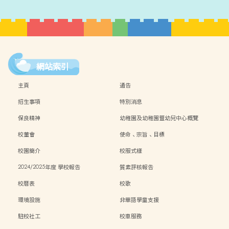
網站索引
主頁
通告
招生事項
特別消息
保良精神
幼稚園及幼稚園暨幼兒中心概覽
校董會
使命、宗旨、目標
校園簡介
校服式樣
2024/2025年度 學校報告
質素評核報告
校曆表
校歌
環境設施
非華語學童支援
駐校社工
校車服務