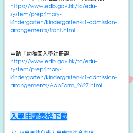
https://www.edb.gov.hk/tc/edu-
system/preprimary-
kindergarten/kindergarten-k1-admission-
arrangements/front.html
申請「幼稚園入學註冊證」
https://www.edb.gov.hk/tc/edu-
system/preprimary-
kindergarten/kindergarten-k1-admission-
arrangements/AppForm_2627.html
入學申請表格下載
27-28學年幼兒班入學申請注意事項