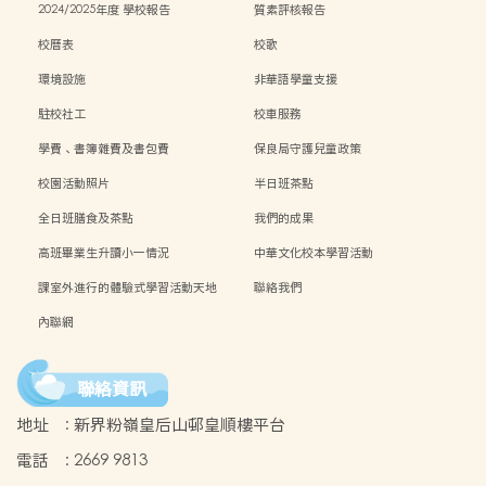
2024/2025年度 學校報告
質素評核報告
校曆表
校歌
環境設施
非華語學童支援
駐校社工
校車服務
學費、書簿雜費及書包費
保良局守護兒童政策
校園活動照片
半日班茶點
全日班膳食及茶點
我們的成果
高班畢業生升讀小一情況
中華文化校本學習活動
課室外進行的體驗式學習活動天地
聯絡我們
內聯網
聯絡資訊
地址
:
新界粉嶺皇后山邨皇順樓平台
電話
:
2669 9813