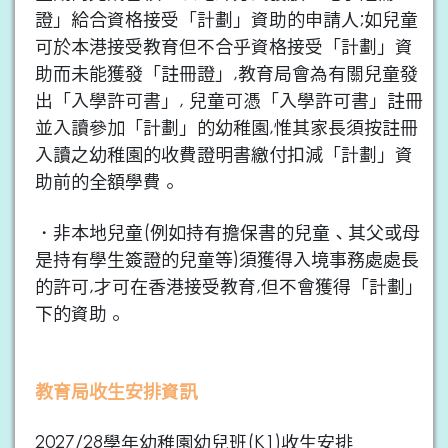
證」給合資格接受「計劃」資助的申請人;如兒童
可於本港接受教育但不合乎資格接受「計劃」資
助而未能獲發「註冊證」,教育局會為有關兒童發
出「入學許可書」, 兒童可憑「入學許可書」註冊
並入讀參加「計劃」的幼稚園,惟其家長須按註冊
入讀之幼稚園的收費證明書繳付扣減「計劃」資
助前的全額學費。
・非本地兒童(例如持有擔保書的兒童、其父或母
是持有學生簽證的兒童等)須獲得入境事務處處長
的許可,才可在香港接受教育,但不會獲得「計劃」
下的資助。
教育局收生安排資訊
2027/28學年幼稚園幼兒班(K1)收生安排