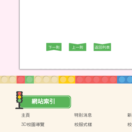
下一則
上一則
返回列表
網站索引
主頁
特別消息
新
3D校園導覽
校服式樣
校