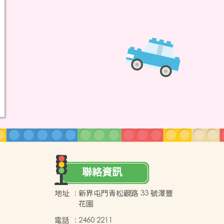
聯絡資訊
地址
:
新界屯門青松觀路 33 號澤豐
花園
電話
:
2460 2211