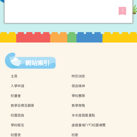
1
網站索引
主頁
特別消息
入學申請
保良精神
校董會
學校團隊
教學目標及願景
教學策略
校園設施
本年度發展重點
學校報告
虛擬實境(VR)校園導覽
校曆表
校歌