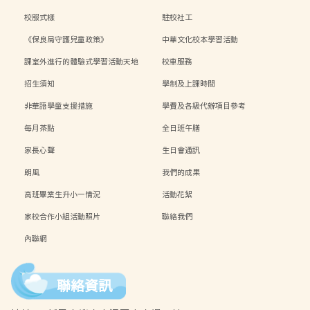
校服式樣
駐校社工
《保良局守護兒童政策》
中華文化校本學習活動
課室外進行的體驗式學習活動天地
校車服務
招生須知
學制及上課時間
非華語學童支援措施
學費及各級代辦項目參考
每月茶點
全日班午膳
家長心聲
生日會通訊
朗風
我們的成果
高班畢業生升小一情況
活動花絮
家校合作小組活動照片
聯絡我們
內聯網
聯絡資訊