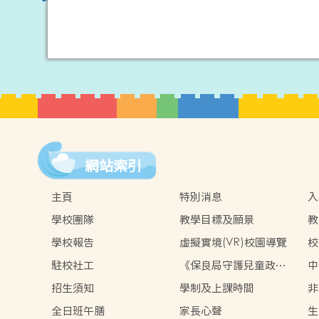
網站索引
主頁
特別消息
入
學校團隊
教學目標及願景
教
學校報告
虛擬實境(VR)校園導覽
校
駐校社工
《保良局守護兒童政
中
策》
招生須知
學制及上課時間
非
全日班午膳
家長心聲
生