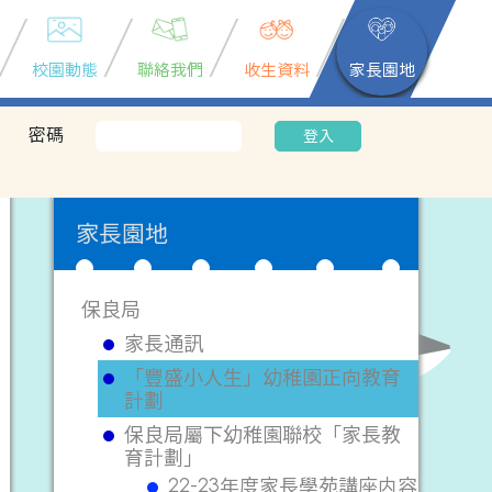
校園動態
聯絡我們
收生資料
家長園地
密碼
登入
家長園地
保良局
家長通訊
「豐盛小人生」幼稚園正向教育
計劃
保良局屬下幼稚園聯校「家長教
育計劃」
22-23年度家長學苑講座内容