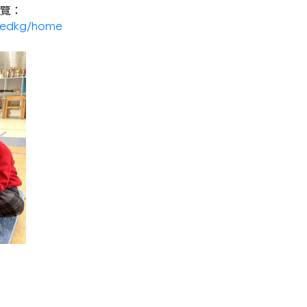
覽：
osedkg/home