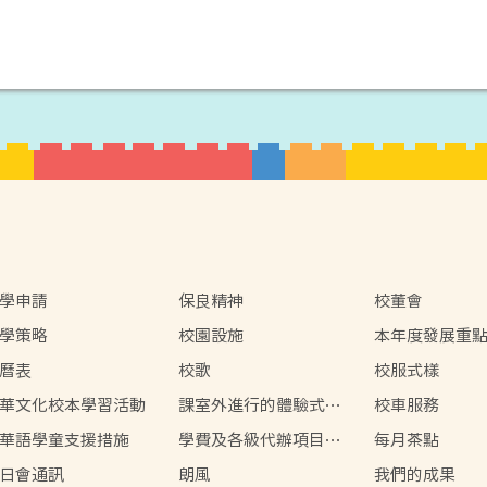
學申請
保良精神
校董會
學策略
校園設施
本年度發展重
曆表
校歌
校服式樣
華文化校本學習活動
課室外進行的體驗式學
校車服務
習活動天地
華語學童支援措施
學費及各級代辦項目參
每月茶點
考
日會通訊
朗風
我們的成果