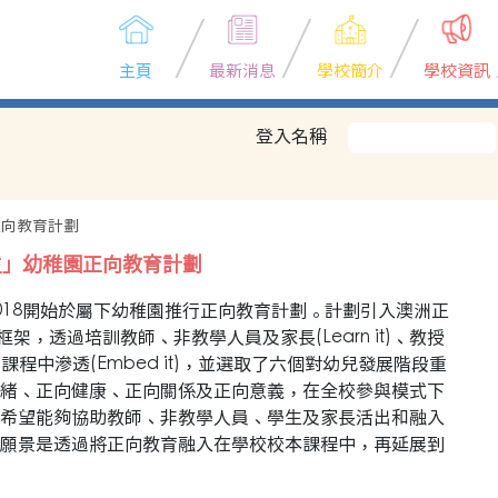
主頁
最新消息
學校簡介
學校資訊
登入名稱
正向教育計劃
生」幼稚園正向教育計劃
018開始於屬下幼稚園推行正向教育計劃。計劃引入澳洲正
的理念框架，透過培訓教師、非教學人員及家長(Learn it)、教授
t)及在課程中滲透(Embed it)，並選取了六個對幼兒發展階段重
緒、正向健康、正向關係及正向意義，在全校參與模式下
希望能夠協助教師、非教學人員、學生及家長活出和融入
願景是透過將正向教育融入在學校校本課程中，再延展到