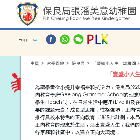
保良局張潘美意幼稚園
PLK Cheung Poon Mei Yee Kindergarten
Eng
中
主頁
家長園地
保良局
「豐盛小人生」幼稚園
「豐盛小人
為讓學童從小提升幸福感和抗逆力，保良局於2
向教育學府Geelong Grammar School
學生(Teach it)、在日常生活中應用(Live i
要的課題元素：成長型思維、性格強項、正向情
推行具校本特色的正向教育。透過此計劃，本局
正向教育的理念於生活，活出豐盛人生。我們的
各家庭和社區中，以建立正向大環境。