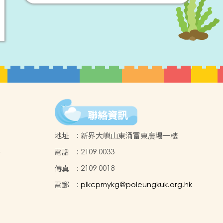
聯絡資訊
地址
:
新界大嶼山東涌富東廣場一樓
電話
:
2109 0033
點
傳真
:
2109 0018
電郵
:
plkcpmykg@poleungkuk.org.hk