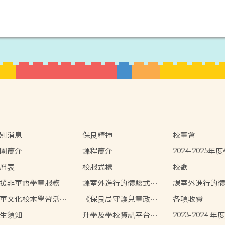
別消息
保良精神
校董會
園簡介
課程簡介
2024-2025
曆表
校服式樣
校歌
援非華語學童服務
課室外進行的體驗式學
課室外進行的
習活動天地 2024-2025
習活動天地 2023
華文化校本學習活動
《保良局守護兒童政
各項收費
22-2023
策》
生須知
升學及學校資訊平台網
2023-2024 