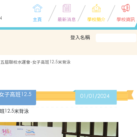
N
主頁
最新消息
學校簡介
學校資訊
登入名稱
五屆聯校水運會-女子高班12.5米背泳
子高班12.5
01/01/2024
12.5米背泳