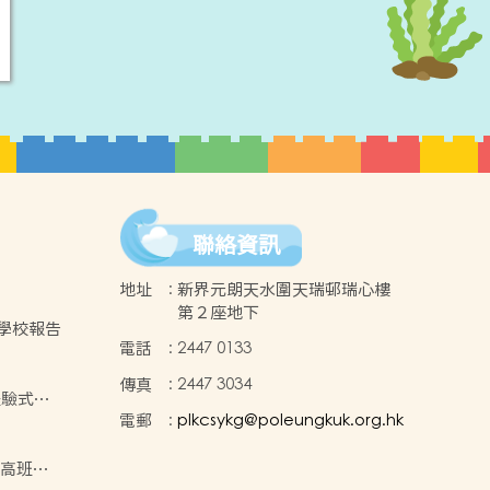
聯絡資訊
地址
:
新界元朗天水圍天瑞邨瑞心樓
第２座地下
年度學校報告
電話
:
2447 0133
傳真
:
2447 3034
體驗式學
電郵
:
plkcsykg@poleungkuk.org.hk
-2024
年度高班學