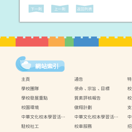
下一則
上一則
返回列表
網站索引
主頁
通告
特
學校團隊
使命、宗旨、目標
校
學校發展重點
質素評核報告
校
校園環境
傲翔計劃
支
中華文化校本學習活動
中華文化校本學習活動
中
2024-2025
2023-2024
20
駐校社工
校車服務
招