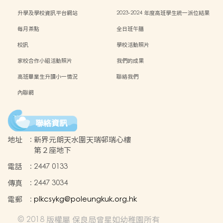
升學及學校資訊平台網站
2023-2024 年度高班學生統一派位結果
每月茶點
全日班午膳
校訊
學校活動照片
家校合作小組活動照片
我們的成果
高班畢業生升讀小一情況
聯絡我們
內聯網
聯絡資訊
地址
:
新界元朗天水圍天瑞邨瑞心樓
第２座地下
電話
:
2447 0133
傳真
:
2447 3034
電郵
:
plkcsykg@poleungkuk.org.hk
© 2018 版權屬 保良局曾星如幼稚園所有