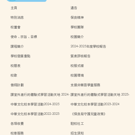
主頁
通告
特別消息
保良精神
校董會
學校團隊
使命、宗旨、目標
校園簡介
課程簡介
2024-2025年度學校報告
學校發展重點
質素評核報告
校曆表
校服式樣
校歌
校園環境
傲翔計劃
支援非華語學童服務
課室外進行的體驗式學習活動天地 2024-
課室外進行的體驗式學習活動天地 2023-
2025
2024
中華文化校本學習活動2024-2025
中華文化校本學習活動2023-2024
中華文化校本學習活動2022-2023
《保良局守護兒童政策》
各項收費
駐校社工
校車服務
招生須知