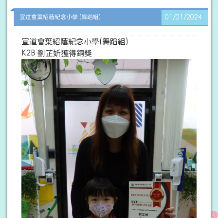
宣道會葉紹蔭紀念小學 (舞蹈組)
01/01/2024
宣道會葉紹蔭紀念小學(舞蹈組)
K2B 劉芷妡獲得銅獎