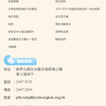
校車服務
招生須知
升學及學校資訊平台網站
2023-2024 年度高班學生統一派位結果
每月茶點
全日班午膳
校訊
學校活動照片
家校合作小組活動照片
我們的成果
高班畢業生升讀小一情況
聯絡我們
內聯網
聯絡資訊
地址
:
新界元朗天水圍天瑞邨瑞心樓
第２座地下
電話
:
2447 0133
傳真
:
2447 3034
電郵
:
plkcsykg@poleungkuk.org.hk