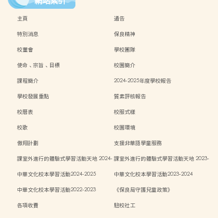
網站索引
主頁
通告
特別消息
保良精神
校董會
學校團隊
使命、宗旨、目標
校園簡介
課程簡介
2024-2025年度學校報告
學校發展重點
質素評核報告
校曆表
校服式樣
校歌
校園環境
傲翔計劃
支援非華語學童服務
課室外進行的體驗式學習活動天地 2024-
課室外進行的體驗式學習活動天地 2023-
2025
2024
中華文化校本學習活動2024-2025
中華文化校本學習活動2023-2024
中華文化校本學習活動2022-2023
《保良局守護兒童政策》
各項收費
駐校社工