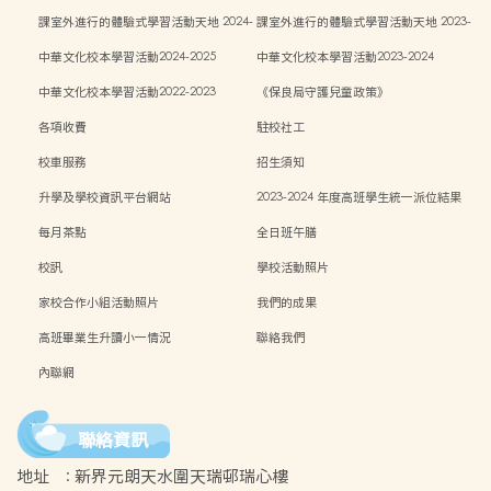
課室外進行的體驗式學習活動天地 2024-
課室外進行的體驗式學習活動天地 2023-
2025
2024
中華文化校本學習活動2024-2025
中華文化校本學習活動2023-2024
中華文化校本學習活動2022-2023
《保良局守護兒童政策》
各項收費
駐校社工
校車服務
招生須知
升學及學校資訊平台網站
2023-2024 年度高班學生統一派位結果
每月茶點
全日班午膳
校訊
學校活動照片
家校合作小組活動照片
我們的成果
高班畢業生升讀小一情況
聯絡我們
內聯網
聯絡資訊
地址
:
新界元朗天水圍天瑞邨瑞心樓