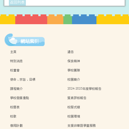
返回列表
網站索引
主頁
通告
特別消息
保良精神
校董會
學校團隊
使命、宗旨、目標
校園簡介
課程簡介
2024-2025年度學校報告
學校發展重點
質素評核報告
校曆表
校服式樣
校歌
校園環境
傲翔計劃
支援非華語學童服務