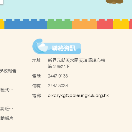
聯絡資訊
地址
:
新界元朗天水圍天瑞邨瑞心樓
第２座地下
年度學校報告
電話
:
2447 0133
傳真
:
2447 3034
體驗式學
電郵
:
plkcsykg@poleungkuk.org.hk
-2024
年度高班學
果
活動照片