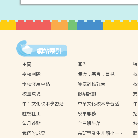
網站索引
主頁
通告
特
學校團隊
使命、宗旨、目標
校
學校發展重點
質素評核報告
校
校園環境
傲翔計劃
支
中華文化校本學習活動
中華文化校本學習活動
中
2024-2025
2023-2024
20
駐校社工
校車服務
招
每月茶點
全日班午膳
校
我們的成果
高班畢業生升讀小一情
聯