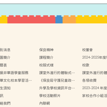
別消息
保良精神
校董會
園簡介
課程簡介
2024-2025
曆表
校服式樣
校歌
援非華語學童服務
課室外進行的體驗式學
課室外進行的
習活動天地 2024-2025
習活動天地 2023
華文化校本學習活動
《保良局守護兒童政
各項收費
22-2023
策》
生須知
升學及學校資訊平台網
2023-2024 
站
生統一派位結
訊
學校活動照片
家校合作小組
絡我們
內聯網