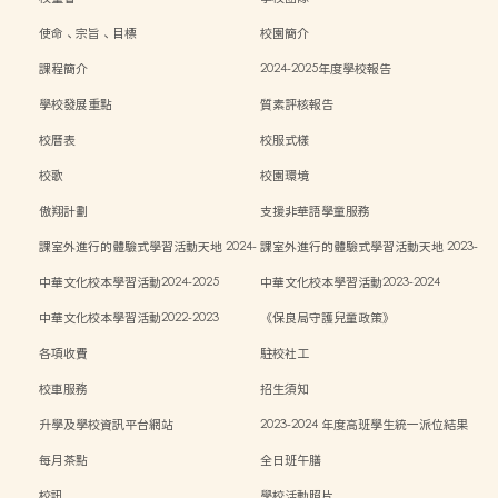
使命、宗旨、目標
校園簡介
課程簡介
2024-2025年度學校報告
學校發展重點
質素評核報告
校曆表
校服式樣
校歌
校園環境
傲翔計劃
支援非華語學童服務
課室外進行的體驗式學習活動天地 2024-
課室外進行的體驗式學習活動天地 2023-
2025
2024
中華文化校本學習活動2024-2025
中華文化校本學習活動2023-2024
中華文化校本學習活動2022-2023
《保良局守護兒童政策》
各項收費
駐校社工
校車服務
招生須知
升學及學校資訊平台網站
2023-2024 年度高班學生統一派位結果
每月茶點
全日班午膳
校訊
學校活動照片