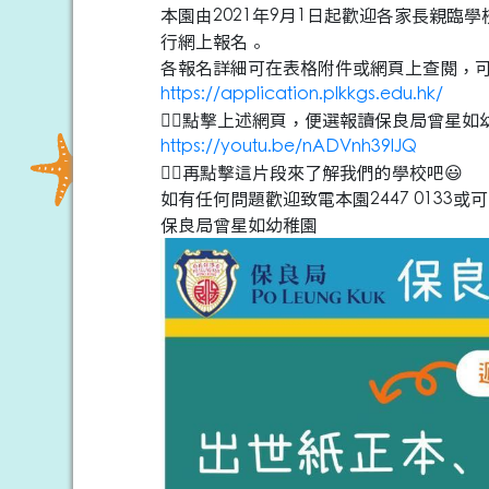
本園由2021年9月1日起歡迎各家長親臨學
行網上報名。
各報名詳細可在表格附件或網頁上查閱，可
https://application.plkkgs.edu.hk/
👆🏻點擊上述網頁，便選報讀保良局曾星如
https://youtu.be/nADVnh39lJQ
👆🏻再點擊這片段來了解我們的學校吧😃
如有任何問題歡迎致電本園2447 0133
保良局曾星如幼稚園