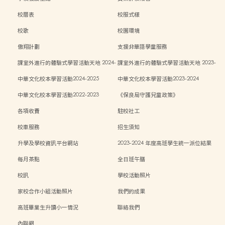
校曆表
校服式樣
校歌
校園環境
傲翔計劃
支援非華語學童服務
課室外進行的體驗式學習活動天地 2024-
課室外進行的體驗式學習活動天地 2023-
2025
2024
中華文化校本學習活動2024-2025
中華文化校本學習活動2023-2024
中華文化校本學習活動2022-2023
《保良局守護兒童政策》
各項收費
駐校社工
校車服務
招生須知
升學及學校資訊平台網站
2023-2024 年度高班學生統一派位結果
每月茶點
全日班午膳
校訊
學校活動照片
家校合作小組活動照片
我們的成果
高班畢業生升讀小一情況
聯絡我們
內聯網