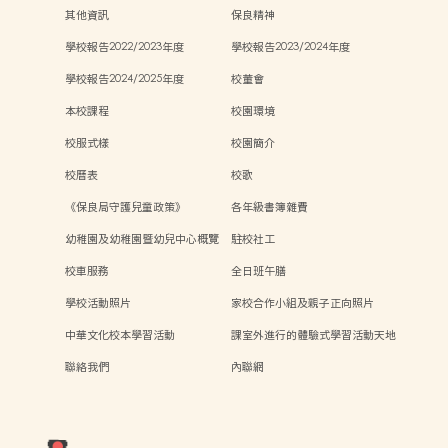
其他資訊
保良精神
學校報告2022/2023年度
學校報告2023/2024年度
學校報告2024/2025年度
校董會
本校課程
校園環境
校服式樣
校園簡介
校曆表
校歌
《保良局守護兒童政策》
各年級書簿雜費
幼稚園及幼稚園暨幼兒中心概覽
駐校社工
校車服務
全日班午膳
學校活動照片
家校合作小組及親子正向照片
中華文化校本學習活動
課室外進行的體驗式學習活動天地
聯絡我們
內聯網