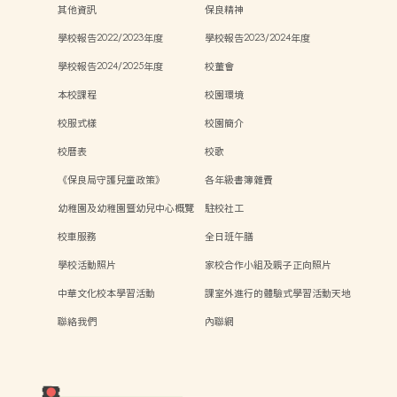
其他資訊
保良精神
學校報告2022/2023年度
學校報告2023/2024年度
學校報告2024/2025年度
校董會
本校課程
校園環境
校服式樣
校園簡介
校曆表
校歌
《保良局守護兒童政策》
各年級書簿雜費
幼稚園及幼稚園暨幼兒中心概覽
駐校社工
校車服務
全日班午膳
學校活動照片
家校合作小組及親子正向照片
中華文化校本學習活動
課室外進行的體驗式學習活動天地
聯絡我們
內聯網