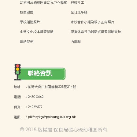
幼稚園及幼稚園暨幼兒中心概覽
駐校社工
校車服務
全日班午膳
學校活動照片
家校合作小組及親子正向照片
中華文化校本學習活動
課室外進行的體驗式學習活動天地
聯絡我們
內聯網
聯絡資訊
地址
:
荃灣大窩口村富靜樓208至214號
電話
:
2480 0662
傳真
:
24269579
電郵
:
plkfcsykg@poleungkuk.org.hk
© 2018 版權屬 保良局張心瑜幼稚園所有