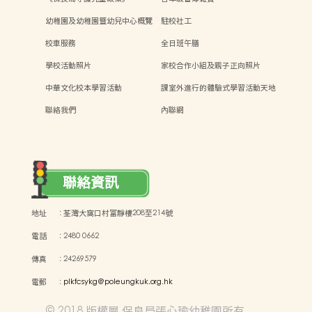
幼稚園及幼稚園暨幼兒中心概覽
駐校社工
校車服務
全日班午膳
學校活動照片
家校合作小組及親子正向照片
中華文化校本學習活動
課室外進行的體驗式學習活動天地
聯絡我們
內聯網
聯絡資訊
地址
:
荃灣大窩口村富靜樓208至214號
電話
:
2480 0662
傳真
:
24269579
電郵
:
plkfcsykg@poleungkuk.org.hk
© 2018 版權屬 保良局張心瑜幼稚園所有