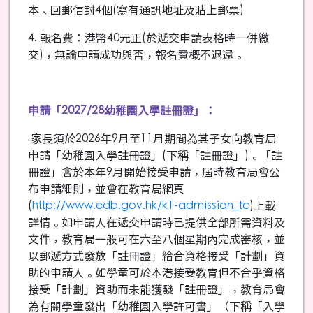
本、回郵信封4個(寫有通訊地址及貼上郵票)
4. 報名費：港幣40元正(於遞交申請表格時一併繳
交)，無論申請成功與否，報名費概不退還。
申請「2027/28幼稚園入學註冊證」：
家長須於2026年9月至11月期間為其子女向教育局
申請「幼稚園入學註冊證」(下稱「註冊證」)。「註
冊證」會於本年9月開始接受申請，屆時教育局會公
布申請細則，並會在教育局網頁
(
http://www.edb.gov.hk/k1-admission_tc
)上載
詳情。如申請人在遞交申請時已提供全部所需資料及
文件，教育局一般可在六至八個星期內完成審核，並
以郵遞方式發放「註冊證」給合資格接受「計劃」資
助的申請人。如學童可於本港接受教育但不合乎資格
接受「計劃」資助而未能獲發「註冊證」，教育局會
為有關學童發出「幼稚園入學許可書」（下稱「入學