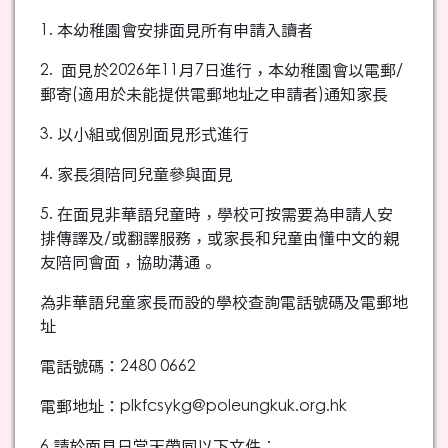
1. 本幼稚園會安排面見所有申請入讀者
2. 面見於2026年11月7日進行，本幼稚園會以電郵/
郵寄(適用於未能提供電郵地址之申請者)通知家長
3. 以小組或個別面見形式進行
4. 家長須陪同兒童參與面見
5. 在面見非華語兒童時，學校可按需要為申請人安
排傳譯及/或翻譯服務，或家長和兒童由懂中文的親
友陪同會面，協助溝通。
為非華語兒童家長而設的學校查詢電話號碼及電郵地
址
電話號碼：2480 0662
電郵地址：
plkfcsykg@poleungkuk.org.hk
6.請於面見日當天帶同以下文件︰