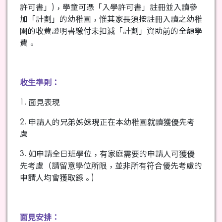
許可書」)，學童可憑「入學許可書」註冊並入讀參
加「計劃」的幼稚園，惟其家長須按註冊入讀之幼稚
園的收費證明書繳付未扣減「計劃」資助前的全額學
費。
收生準則：
1. 面見表現
2. 申請人的兄弟姊妹現正在本幼稚園就讀獲優先考
慮
3. 如申請全日班學位，有家庭需要的申請人可獲優
先考慮（請留意學位所限，並非所有符合優先考慮的
申請人均會獲取錄。)
面見安排：