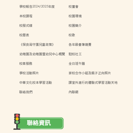
學校報告2024/2025年度
校董會
本校課程
校園環境
校服式樣
校園簡介
校曆表
校歌
《保良局守護兒童政策》
各年級書簿雜費
幼稚園及幼稚園暨幼兒中心概覽
駐校社工
校車服務
全日班午膳
學校活動照片
家校合作小組及親子正向照片
中華文化校本學習活動
課室外進行的體驗式學習活動天地
聯絡我們
內聯網
聯絡資訊