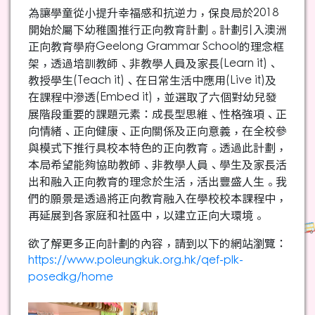
為讓學童從小提升幸福感和抗逆力，保良局於2018
開始於屬下幼稚園推行正向教育計劃。計劃引入澳洲
正向教育學府Geelong Grammar School的理念框
架，透過培訓教師、非教學人員及家長(Learn it)、
教授學生(Teach it)、在日常生活中應用(Live it)及
在課程中滲透(Embed it)，並選取了六個對幼兒發
展階段重要的課題元素：成長型思維、性格強項、正
向情緒、正向健康、正向關係及正向意義，在全校參
與模式下推行具校本特色的正向教育。透過此計劃，
本局希望能夠協助教師、非教學人員、學生及家長活
出和融入正向教育的理念於生活，活出豐盛人生。我
們的願景是透過將正向教育融入在學校校本課程中，
再延展到各家庭和社區中，以建立正向大環境。
欲了解更多正向計劃的內容，請到以下的網站瀏覽：
https://www.poleungkuk.org.hk/qef-plk-
posedkg/home