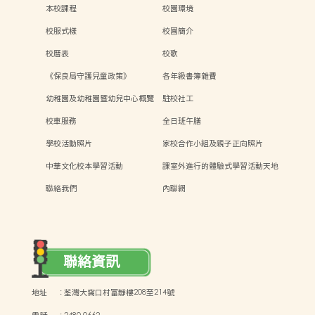
本校課程
校園環境
校服式樣
校園簡介
校曆表
校歌
《保良局守護兒童政策》
各年級書簿雜費
幼稚園及幼稚園暨幼兒中心概覽
駐校社工
校車服務
全日班午膳
學校活動照片
家校合作小組及親子正向照片
中華文化校本學習活動
課室外進行的體驗式學習活動天地
聯絡我們
內聯網
聯絡資訊
地址
:
荃灣大窩口村富靜樓208至214號