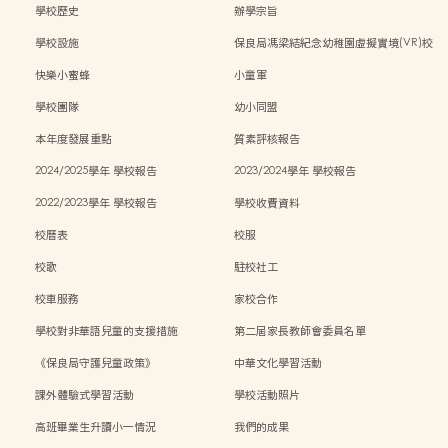
學校歷史
辦學宗旨
學校設施
保良局馮梁結紀念幼稚園虛擬實境(VR)校
園導覽
快樂小蜜蜂
小童軍
學校團隊
幼小同盟
本年度發展重點
質素評核報告
2024/2025學年 學校報告
2023/2024學年 學校報告
2022/2023學年 學校報告
學校收費資料
校曆表
校服
校歌
駐校社工
校車服務
家校合作
學校對非華語兒童的支援措施
第二屆家長教師會委員名單
《保良局守護兒童政策》
中華文化學習活動
課外體驗式學習活動
學校活動照片
高班畢業生升讀小一情況
我們的成果