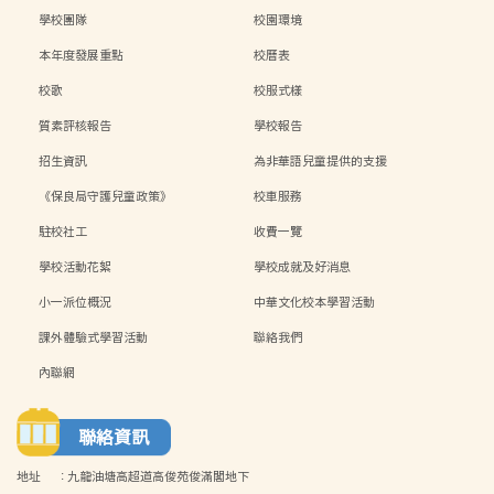
學校團隊
校園環境
本年度發展重點
校曆表
校歌
校服式樣
質素評核報告
學校報告
招生資訊
為非華語兒童提供的支援
《保良局守護兒童政策》
校車服務
駐校社工
收費一覽
學校活動花絮
學校成就及好消息
小一派位概況
中華文化校本學習活動
課外體驗式學習活動
聯絡我們
內聯網
聯絡資訊
地址
:
九龍油塘高超道高俊苑俊滿閣地下