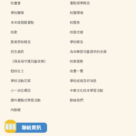
校董會
重點視學報告
學校團隊
校園環境
本年度發展重點
校曆表
校歌
校服式樣
質素評核報告
學校報告
招生資訊
為非華語兒童提供的支援
《保良局守護兒童政策》
校車服務
駐校社工
收費一覽
學校活動花絮
學校成就及好消息
小一派位概況
中華文化校本學習活動
課外體驗式學習活動
聯絡我們
內聯網
聯絡資訊