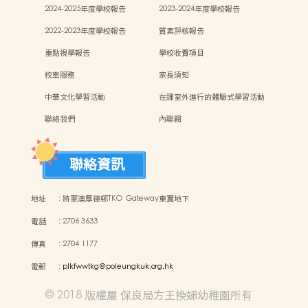
2024-2025年度學校報告
2023-2024年度學校報告
2022-2023年度學校報告
質素評核報告
重點視學報告
學校收費項目
校車服務
家長須知
中華文化學習活動
在課室外進行的體驗式學習活動
聯絡我們
內聯網
聯絡資訊
地址
:
將軍澳厚德邨TKO Gateway東翼地下
電話
:
2706 3633
傳真
:
2704 1177
電郵
:
plkfwwtkg@poleungkuk.org.hk
© 2018 版權屬 保良局方王換娣幼稚園所有