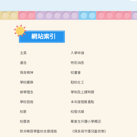
網站索引
主頁
入學申請
通告
特別消息
保良精神
校董會
學校團隊
駐校社工
辦學理念
學制及上課時間
學校設施
本年度發展重點
校歌
校服式樣
校曆表
畢業生升讀小學概況
對非華語學童的支援措施
《保良局守護兒童政策》