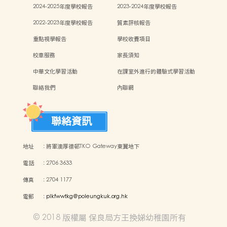
2024-2025年度學校報告
2023-2024年度學校報告
2022-2023年度學校報告
質素評核報告
重點視學報告
學校收費項目
校車服務
家長須知
中華文化學習活動
在課室外進行的體驗式學習活動
聯絡我們
內聯網
聯絡資訊
地址
:
將軍澳厚德邨TKO Gateway東翼地下
電話
:
2706 3633
傳真
:
2704 1177
電郵
:
plkfwwtkg@poleungkuk.org.hk
© 2018 版權屬 保良局方王換娣幼稚園所有