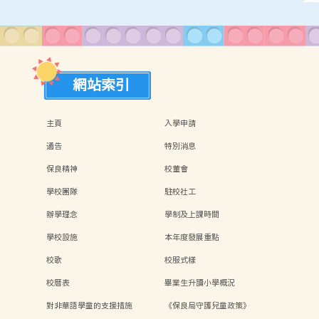
網站索引
主頁
入學申請
通告
特別消息
保良精神
校董會
學校團隊
駐校社工
辦學理念
學制及上課時間
學校設施
本年度發展重點
校歌
校服式樣
校曆表
畢業生升讀小學概況
對非華語學童的支援措施
《保良局守護兒童政策》