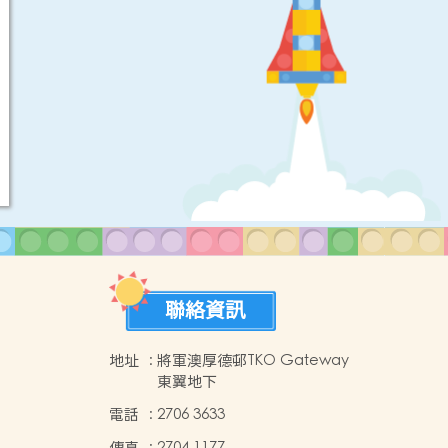
聯絡資訊
地址
:
將軍澳厚德邨TKO Gateway
東翼地下
間
電話
:
2706 3633
傳真
:
2704 1177